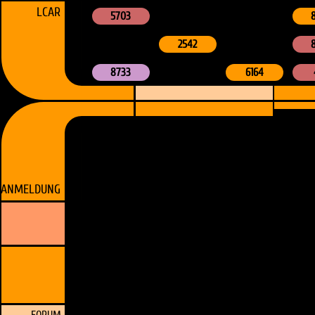
LCAR
5703
2542
8733
6164
ANMELDUNG